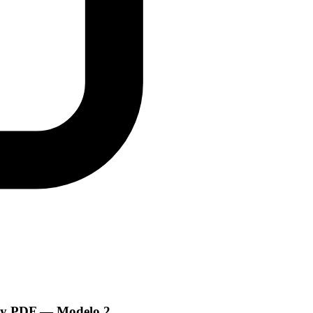
t y PDF
— Modelo
2