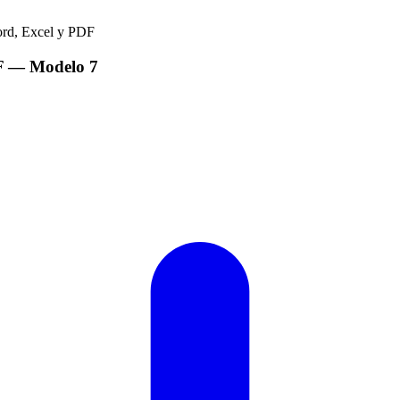
F
— Modelo
7