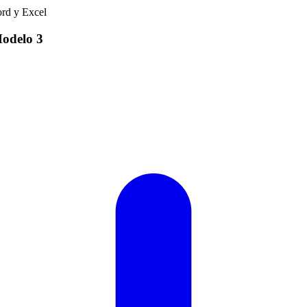
odelo
3