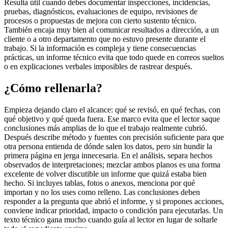
Resulta útil cuando debes documentar inspecciones, incidencias,
pruebas, diagnósticos, evaluaciones de equipo, revisiones de
procesos o propuestas de mejora con cierto sustento técnico.
También encaja muy bien al comunicar resultados a dirección, a un
cliente o a otro departamento que no estuvo presente durante el
trabajo. Si la información es compleja y tiene consecuencias
prácticas, un informe técnico evita que todo quede en correos sueltos
o en explicaciones verbales imposibles de rastrear después.
¿Cómo rellenarla?
Empieza dejando claro el alcance: qué se revisó, en qué fechas, con
qué objetivo y qué queda fuera. Ese marco evita que el lector saque
conclusiones más amplias de lo que el trabajo realmente cubrió.
Después describe método y fuentes con precisión suficiente para que
otra persona entienda de dónde salen los datos, pero sin hundir la
primera página en jerga innecesaria. En el análisis, separa hechos
observados de interpretaciones; mezclar ambos planos es una forma
excelente de volver discutible un informe que quizá estaba bien
hecho. Si incluyes tablas, fotos o anexos, menciona por qué
importan y no los uses como relleno. Las conclusiones deben
responder a la pregunta que abrió el informe, y si propones acciones,
conviene indicar prioridad, impacto o condición para ejecutarlas. Un
texto técnico gana mucho cuando guía al lector en lugar de soltarle